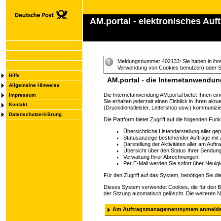
AM.portal - elektronisches A
Meldungsnummer 402133: Sie haben in ihre
Verwendung von Cookies benutzen) oder Sie 
Hilfe
AM.portal - die Internetanwendu
Allgemeine Hinweise
Die Internetanwendung AM.portal bietet Ihnen ein
Impressum
Sie erhalten jederzeit einen Einblick in Ihren ak
Kontakt
(Druckdienstleister, Lettershop usw.) kommunizie
Datenschutzerklärung
Die Plattform bietet Zugriff auf die folgenden Funk
Übersichtliche Listendarstellung aller ge
Statusanzeige bestehender Aufträge mit 
Darstellung der Aktivitäten aller am Auftra
Übersicht über den Status Ihrer Sendun
Verwaltung Ihrer Abrechnungen.
Per E-Mail werden Sie sofort über Neuigke
Für den Zugriff auf das System, benötigen Sie d
Dieses System verwendet Cookies, die für den B
der Sitzung automatisch gelöscht. Die weiteren 